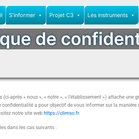
l
S'informer
Projet C3
Les instruments
ique de confident
(ci-après « nous », « notre », « l’établissement ») attache une 
 confidentialité a pour objectif de vous informer sur la manière 
sitez notre site web
https://climso.fr
.
es dans les cas suivants :